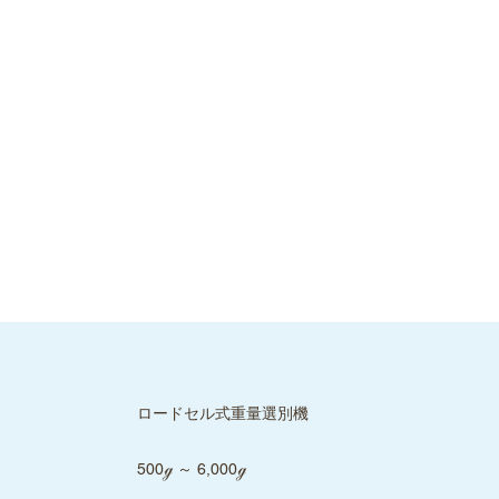
ロードセル式重量選別機
500ℊ ～ 6,000ℊ