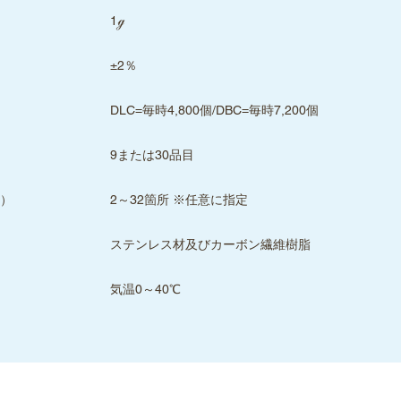
1ℊ
±2％
DLC=毎時4,800個/DBC=毎時7,200個
9または30品目
2～32箇所 ※任意に指定
）
ステンレス材及びカーボン繊維樹脂
気温0～40℃